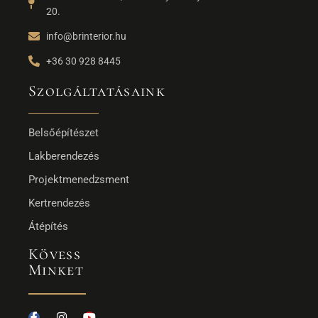
20.
info@brinterior.hu
+36 30 928 8445
Szolgáltatásaink
Belsőépítészet
Lakberendezés
Projektmenedzsment
Kertrendezés
Átépítés
Kövess
Minket